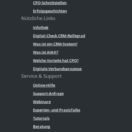
CPQ-Schnittstellen
Erfolgsgeschichten
Nützliche Links
Infothek
Digital-Check CRM-Reifegrad
Was ist ein CRM-System?
Was ist AIA®?
Welche Vorteile hat CPQ?
Digitale Verbandsprozesse
Service & Support
Online-Hilfe
Support-Anfrage
Webinare
Experten- und PraxisTalks
Tutorials
Beratung