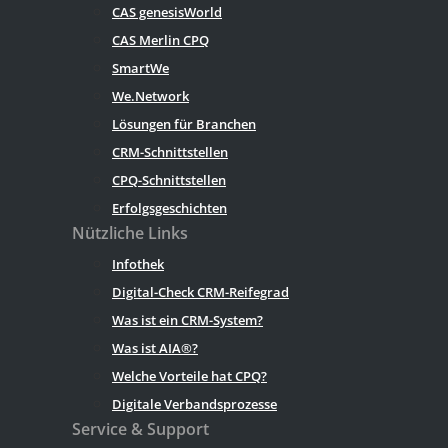
CAS genesisWorld
CAS Merlin CPQ
SmartWe
We.Network
Lösungen für Branchen
CRM-Schnittstellen
CPQ-Schnittstellen
Erfolgsgeschichten
Nützliche Links
Infothek
Digital-Check CRM-Reifegrad
Was ist ein CRM-System?
Was ist AIA®?
Welche Vorteile hat CPQ?
Digitale Verbandsprozesse
Service & Support