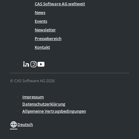
CAS Software AG weltweit
News
Events
Newsletter
Pressebereich
Kontakt
© CAS Software AG 2026
Impressum
Datenschutzerklärung
Allgemeine Vertragsbedingungen
language
Deutsch