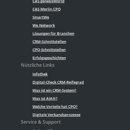
CAS genesisWorld
CAS Merlin CPQ
SmartWe
We.Network
Lösungen für Branchen
CRM-Schnittstellen
CPQ-Schnittstellen
Erfolgsgeschichten
Nützliche Links
Infothek
Digital-Check CRM-Reifegrad
Was ist ein CRM-System?
Was ist AIA®?
Welche Vorteile hat CPQ?
Digitale Verbandsprozesse
Service & Support