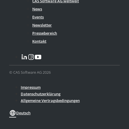
CAS Software AG weltweit
News
Events
Newsletter
Pressebereich
Kontakt
© CAS Software AG 2026
Impressum
Datenschutzerklärung
Allgemeine Vertragsbedingungen
language
Deutsch