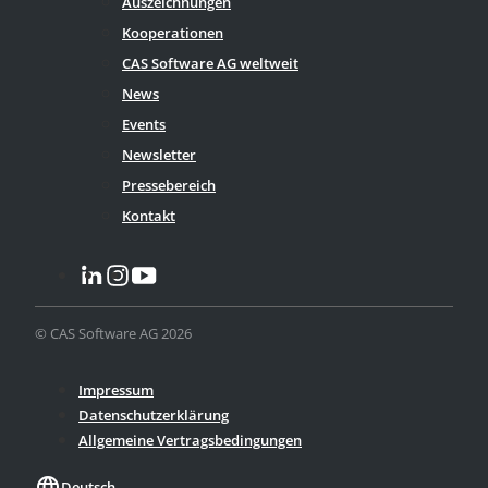
Auszeichnungen
Kooperationen
CAS Software AG weltweit
News
Events
Newsletter
Pressebereich
Kontakt
© CAS Software AG 2026
Impressum
Datenschutzerklärung
Allgemeine Vertragsbedingungen
language
Deutsch