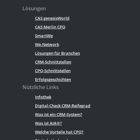
Lösungen
CAS genesisWorld
CAS Merlin CPQ
SmartWe
We.Network
Lösungen für Branchen
CRM-Schnittstellen
CPQ-Schnittstellen
Erfolgsgeschichten
Nützliche Links
Infothek
Digital-Check CRM-Reifegrad
Was ist ein CRM-System?
Was ist AIA®?
Welche Vorteile hat CPQ?