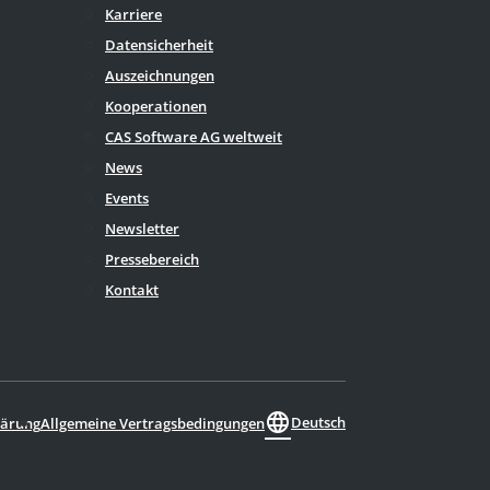
Karriere
Datensicherheit
Auszeichnungen
Kooperationen
CAS Software AG weltweit
News
Events
Newsletter
Pressebereich
Kontakt
language
Deutsch
lärung
Allgemeine Vertragsbedingungen