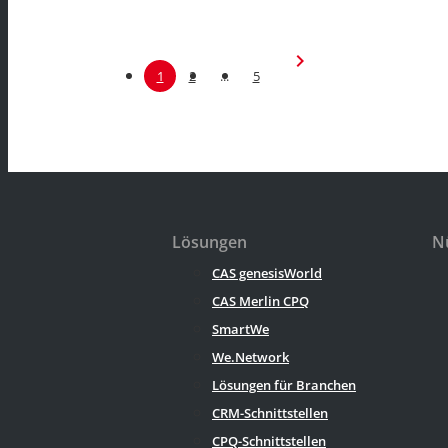
chevron_right
1
2
...
5
Lösungen
Nü
CAS genesisWorld
CAS Merlin CPQ
SmartWe
We.Network
Lösungen für Branchen
CRM-Schnittstellen
CPQ-Schnittstellen