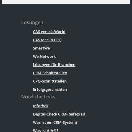
Lösungen
CAS genesisWorld
CAS Merlin CPQ
SmartWe
We.Network
Lösungen für Branchen
CRM-Schnittstellen
CPQ-Schnittstellen
Erfolgsgeschichten
Nützliche Links
Infothek
Digital-Check CRM-Reifegrad
Was ist ein CRM-System?
Was ist AIA®?