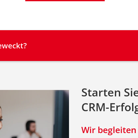
geweckt?
Starten Si
CRM-Erfol
Wir begleiten