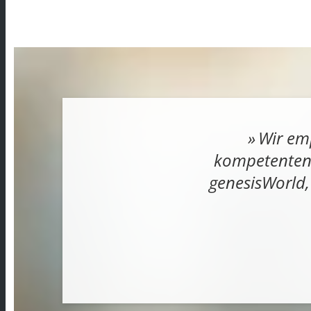
Wir emp
kompetenten D
genesisWorld,