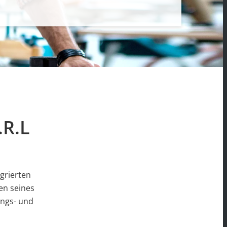
.R.L
grierten
en seines
ungs- und