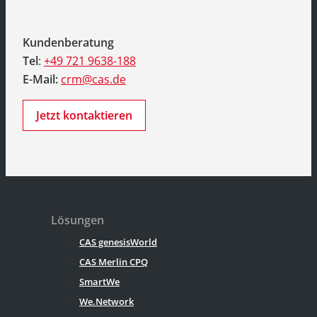
Kundenberatung
Tel
:
+49 721 9638-188
E-Mail:
crm@cas.de
Jetzt kontaktieren
Lösungen
CAS genesisWorld
CAS Merlin CPQ
SmartWe
We.Network