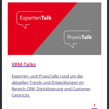
XRM-Talks
Experten- und PraxisTalks rund um die
aktuellen Trends und Entwicklungen im
Bereich CRM, Digitalisierung und Customer
Centricity.
chevron_right