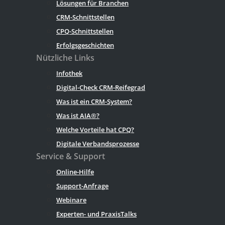
Lösungen für Branchen
CRM-Schnittstellen
CPQ-Schnittstellen
Erfolgsgeschichten
Nützliche Links
Infothek
Digital-Check CRM-Reifegrad
Was ist ein CRM-System?
Was ist AIA®?
Welche Vorteile hat CPQ?
Digitale Verbandsprozesse
Service & Support
Online-Hilfe
Support-Anfrage
Webinare
Experten- und PraxisTalks