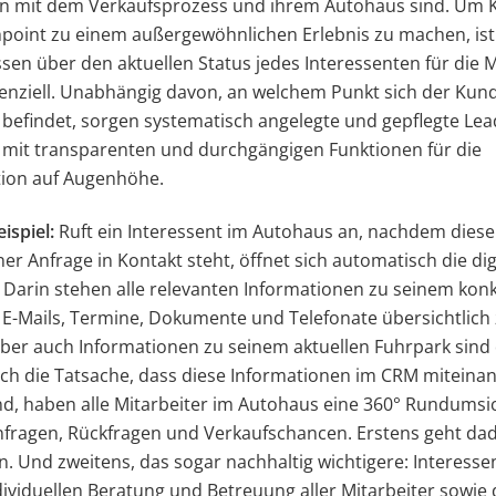
en mit dem Verkaufsprozess und ihrem Autohaus sind. Um 
point zu einem außergewöhnlichen Erlebnis zu machen, ist
sen über den aktuellen Status jedes Interessenten für die M
enziell. Unabhängig davon, an welchem Punkt sich der Kun
befindet, sorgen systematisch angelegte und gepflegte Lead
mit transparenten und durchgängigen Funktionen für die
on auf Augenhöhe.
ispiel:
Ruft ein Interessent im Autohaus an, nachdem dieser
ner Anfrage in Kontakt steht, öffnet sich automatisch die dig
Darin stehen alle relevanten Informationen zu seinem kon
 E-Mails, Termine, Dokumente und Telefonate übersichtlich
ber auch Informationen zu seinem aktuellen Fuhrpark sind 
ch die Tatsache, dass diese Informationen im CRM miteina
nd, haben alle Mitarbeiter im Autohaus eine 360° Rundumsic
fragen, Rückfragen und Verkaufschancen. Erstens geht dad
n. Und zweitens, das sogar nachhaltig wichtigere: Interesse
ividuellen Beratung und Betreuung aller Mitarbeiter sowie