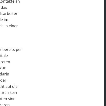
Kontakte an
 das
itarbeiter
de im
s in einer
 bereits per
itale
kreten
 zur
darin
nder
ht auf die
urch kein
nten sind
 deren