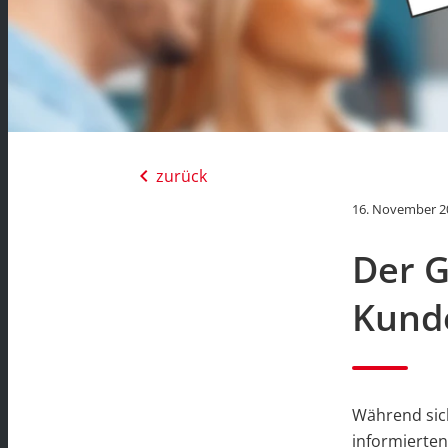
chevron_left
zurück
16. November 2
Der G
Kund
Während sich
informierten