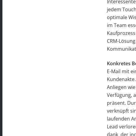
Interessent
jedem Touch
optimale Wis
im Team ess
Kaufprozess 
CRM-Lösung 
Kommunikati
Konkretes Be
E-Mail mit ei
Kundenakte. 
Anliegen wie
Verfügung, a
präsent. Dur
verknüpft si
laufenden An
Lead verlore
dank der ind