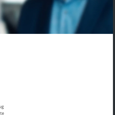
ug
ste