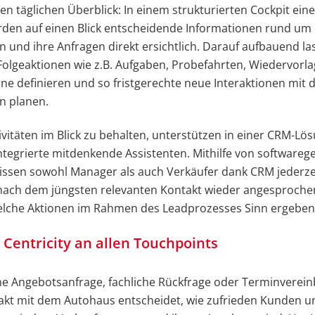
den täglichen Überblick: In einem strukturierten Cockpit ein
den auf einen Blick entscheidende Informationen rund um 
n und ihre Anfragen direkt ersichtlich. Darauf aufbauend la
olgeaktionen wie z.B. Aufgaben, Probefahrten, Wiedervorl
ne definieren und so fristgerechte neue Interaktionen mit 
n planen.
vitäten im Blick zu behalten, unterstützen in einer CRM-Lö
integrierte mitdenkende Assistenten. Mithilfe von softwareg
ssen sowohl Manager als auch Verkäufer dank CRM jederzei
 nach dem jüngsten relevanten Kontakt wieder angesproch
welche Aktionen im Rahmen des Leadprozesses Sinn ergeben
Centricity an allen Touchpoints
e Angebotsanfrage, fachliche Rückfrage oder Terminverein
akt mit dem Autohaus entscheidet, wie zufrieden Kunden u