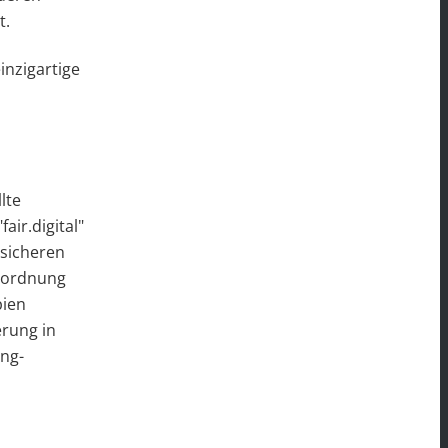
t.
inzigartige
lte
air.digital"
 sicheren
rordnung
pien
erung in
ng-