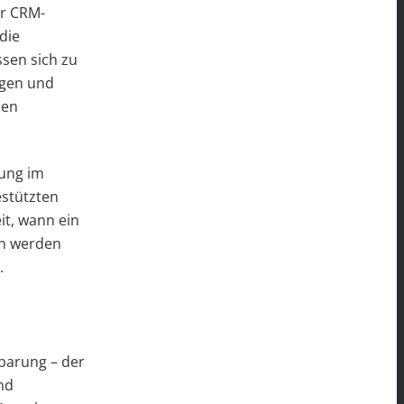
er CRM-
die
ssen sich zu
agen und
den
sung im
estützten
t, wann ein
en werden
.
barung – der
nd