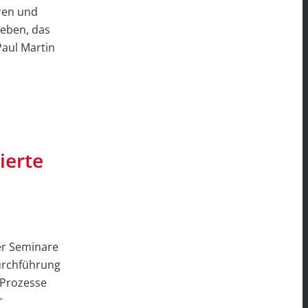
ren und
geben, das
Paul Martin
ierte
er Seminare
Durchführung
 Prozesse
r