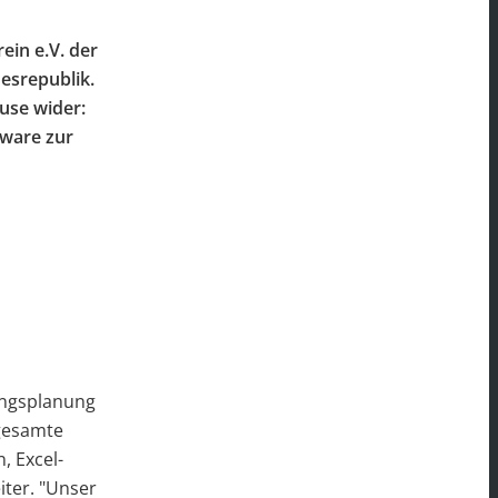
ein e.V. der
esrepublik.
use wider:
tware zur
tungsplanung
 gesamte
, Excel-
iter. "Unser