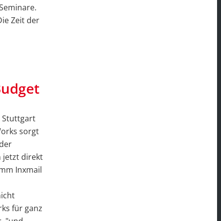
 Seminare.
ie Zeit der
Budget
 Stuttgart
Works sorgt
 der
jetzt direkt
amm Inxmail
icht
rks für ganz