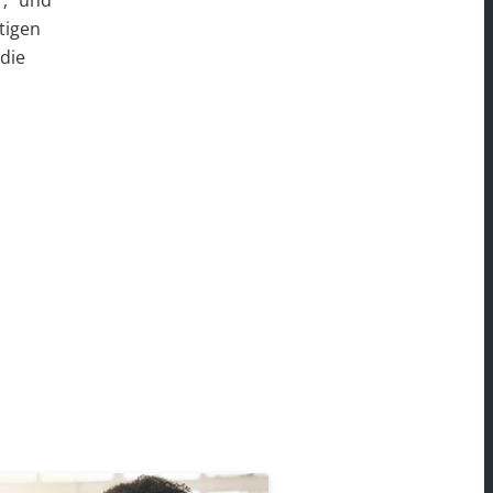
, "und
tigen
die