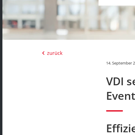
chevron_left
zurück
14. September 
VDI s
Even
Effiz