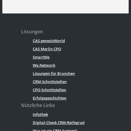
Lösungen
CAS genesisWorld
CAS Merlin CPQ
SmartWe
We.Network
Lösungen für Branchen
CRM-Schnittstellen
CPQ-Schnittstellen
Erfolgsgeschichten
Nützliche Links
Infothek
Digital-Check CRM-Reifegrad
Was ist ein CRM-System?