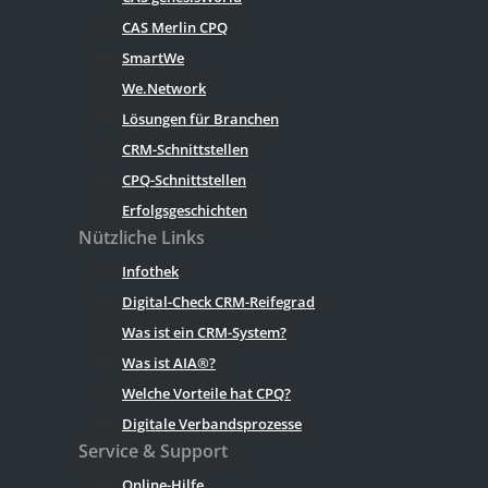
CAS Merlin CPQ
SmartWe
We.Network
Lösungen für Branchen
CRM-Schnittstellen
CPQ-Schnittstellen
Erfolgsgeschichten
Nützliche Links
Infothek
Digital-Check CRM-Reifegrad
Was ist ein CRM-System?
Was ist AIA®?
Welche Vorteile hat CPQ?
Digitale Verbandsprozesse
Service & Support
Online-Hilfe