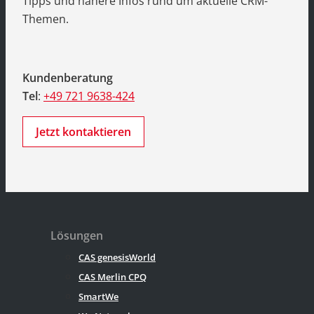
Tipps und nähere Infos rund um aktuelle CRM-
Themen.
Kundenberatung
Tel
:
+49 721 9638-424
Jetzt kontaktieren
Lösungen
CAS genesisWorld
CAS Merlin CPQ
SmartWe