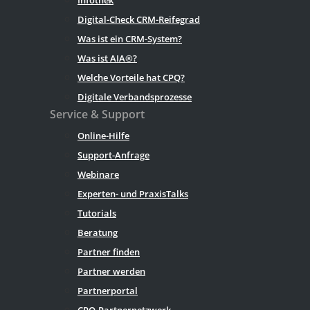
Digital-Check CRM-Reifegrad
Was ist ein CRM-System?
Was ist AIA®?
Welche Vorteile hat CPQ?
Digitale Verbandsprozesse
Service & Support
Online-Hilfe
Support-Anfrage
Webinare
Experten- und PraxisTalks
Tutorials
Beratung
Partner finden
Partner werden
Partnerportal
CPQ-Partnernetzwerk