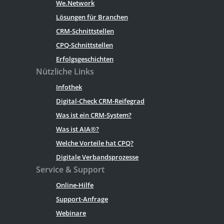
We.Network
Lösungen für Branchen
CRM-Schnittstellen
CPQ-Schnittstellen
Erfolgsgeschichten
Nützliche Links
Infothek
Digital-Check CRM-Reifegrad
Was ist ein CRM-System?
Was ist AIA®?
Welche Vorteile hat CPQ?
Digitale Verbandsprozesse
Service & Support
Online-Hilfe
Support-Anfrage
Webinare