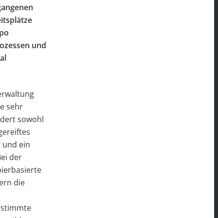
rgangenen
itsplätze
mpo
Prozessen und
al
Verwaltung
se sehr
rdert sowohl
gereiftes
 und ein
ei der
ierbasierte
ern die
bestimmte