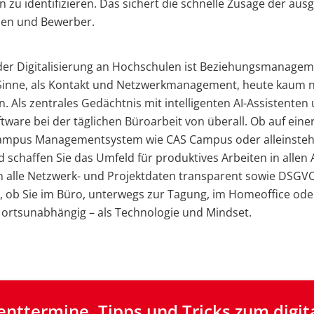
zu identifizieren.
Das sichert die schnelle Zusage der aus
en und Bewerber.
er Digitalisierung an Hochschulen ist Beziehungsmanagem
 Sinne, als Kontakt und Netzwerkmanagement, heute kaum 
 Als zentrales Gedächtnis mit intelligenten AI-Assistenten 
tware bei der täglichen Büroarbeit von überall. Ob auf ein
ampus Managementsystem wie CAS Campus oder alleinsteh
 schaffen Sie das Umfeld für produktives Arbeiten in allen
n alle Netzwerk- und Projektdaten transparent sowie DSG
al, ob Sie im Büro, unterwegs zur Tagung, im Homeoffice od
t ortsunabhängig – als Technologie und Mindset.
enttermine, Tipps und Tricks zum digita