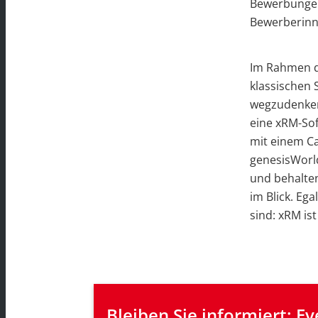
Bewerbungen 
Bewerberinn
Im Rahmen d
klassischen
wegzudenken.
eine xRM-Sof
mit einem C
genesisWorld
und behalte
im Blick. Eg
sind: xRM is
Bleiben Sie informiert: Ev