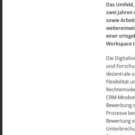
Das Umfeld,
zwei Jahren 
sowie Arbei
weiterentwic
einer ortsge
Workspace tr
Die
Digitalis
und Forschun
dezentrale u
Flexibilität 
Rechtemodell
CRM-Mindset 
Bewerbung de
Prozesse bes
Bewertung v
Unterbrechun