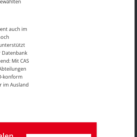
gewählten
ent auch im
noch
unterstützt
er Datenbank
end: Mit CAS
 Abteilungen
VO-konform
er im Ausland
len 