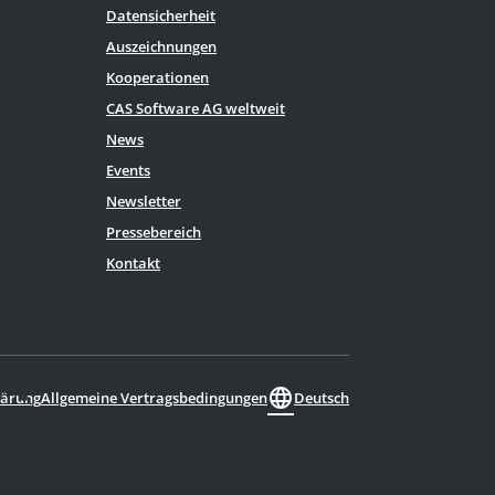
Datensicherheit
Auszeichnungen
Kooperationen
CAS Software AG weltweit
News
Events
Newsletter
Pressebereich
Kontakt
language
Deutsch
lärung
Allgemeine Vertragsbedingungen