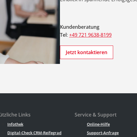
Kundenberatung
Tel
:
+49 721 9638-8199
Jetzt kontaktieren
tzliche Links
Service & Support
Infothek
Online-Hilfe
Digital-Check CRM-Reifegrad
Support-Anfrage