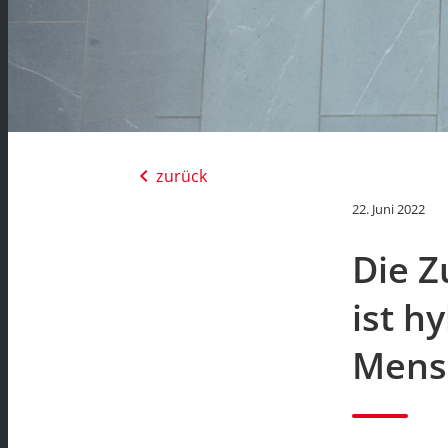
chevron_left
zurück
22. Juni 2022
Die Z
ist h
Mens