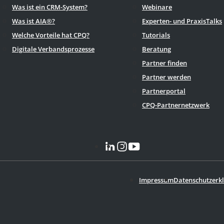
Was ist ein CRM-System?
Webinare
Was ist AIA®?
Experten- und PraxisTalks
Welche Vorteile hat CPQ?
Tutorials
Digitale Verbandsprozesse
Beratung
Partner finden
Partner werden
Partnerportal
CPQ-Partnernetzwerk
Impressum
Datenschutzerk