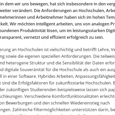
 in dem wir uns bewegen, hat sich insbesondere in den ve
weiter verändert. Die Anforderungen an Hochschulen, Arbe
tnehmerinnen und Arbeitnehmer haben sich im hohen Te
kelt. Wir möchten intelligent arbeiten, uns von analogen 
bundenen Produktivität lösen, um im leistungsstarken Digit
ansparent, vernetzt und effizient erfolgreich zu sein.
ierung an Hochschulen ist vielschichtig
und
betrifft Lehre, 
g sowie die eigenen speziellen Anforderungen. Die teilwei
nd heterogene Struktur und die Sensibilität der Daten erfo
und digitale Souveränität für die Hochschule als auch ein aus
 in einer Software.
Hybrides Arbeiten, Anpassungsfähigkeit
sind die Erfolgsfaktoren für zukunftsstarke Hochschulen.
B
r zukünftigen Studierenden beispielsweise lassen sich pap
chleunigen. Verschiedene Komfortfunktionalitäten erleicht
on Bewerbungen und den schnellen Wiedereinstieg nach
gen. Zahlreiche Filtermöglichkeiten unterstützen darin, 