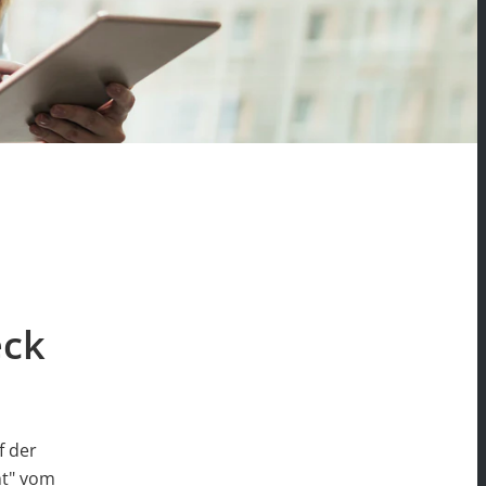
eck
f der
t" vom