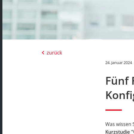
chevron_left
zurück
24. Januar 2024
Fünf 
Konfi
Was wissen S
Kurzstudie
"