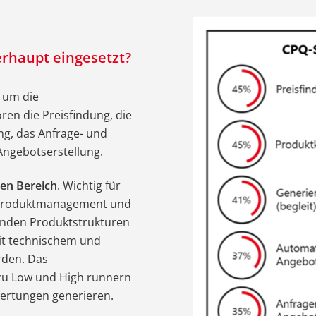
erhaupt eingesetzt?
 um die
ren die Preisfindung, die
ng, das Anfrage- und
ngebotserstellung.
hen Bereich
. Wichtig für
s Produktmanagement und
enden Produktstrukturen
it technischem und
rden. Das
 zu Low und High runnern
ertungen generieren.