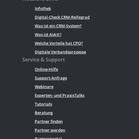
Infothek
Digital-Check CRM-Reifegrad
Was ist ein CRM-System?
Was ist AIA®?
Welche Vorteile hat CPQ?
Digitale Verbandsprozesse
Service & Support
Online-Hilfe
Support-Anfrage
Webinare
Experten- und PraxisTalks
Tutorials
Beratung
Partner finden
Partner werden
Partnerportal