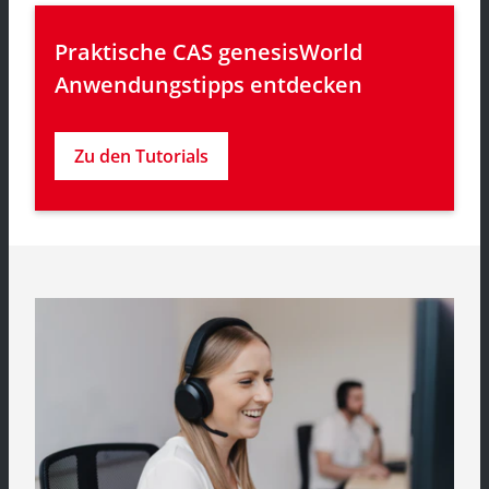
Praktische CAS genesisWorld 
Anwendungstipps entdecken
Zu den Tutorials