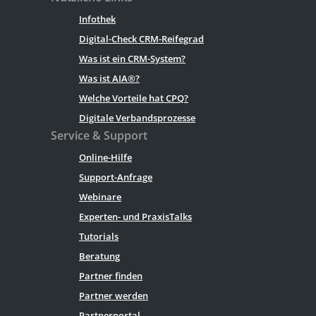
Infothek
Digital-Check CRM-Reifegrad
Was ist ein CRM-System?
Was ist AIA®?
Welche Vorteile hat CPQ?
Digitale Verbandsprozesse
Service & Support
Online-Hilfe
Support-Anfrage
Webinare
Experten- und PraxisTalks
Tutorials
Beratung
Partner finden
Partner werden
Partnerportal