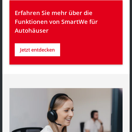
Erfahren Sie mehr über die 
Funktionen von SmartWe für 
Autohäuser 
Jetzt entdecken