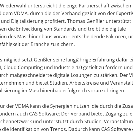
 Wiederwahl unterstreicht die enge Partnerschaft zwischen
 dem VDMA, durch die der Verband gezielt von der Experti
und Digitalisierung profitiert. Thomas Genßler unterstützt
en die Entwicklung von Standards und treibt die digitale
ion des Maschinenbaus voran – entscheidende Faktoren, u
ähigkeit der Branche zu sichern.
smitglied setzt Genßler seine langjährige Erfahrung dafür ei
I, Cloud Computing und Industrie 4.0 gezielt zu fördern und
urch maßgeschneiderte digitale Lösungen zu stärken. Der V
ernehmen und bietet Studien, Arbeitskreise und Veranstal
alisierung im Maschinenbau erfolgreich voranzubringen.
nur der VDMA kann die Synergien nutzen, die durch die Zu
sondern auch CAS Software: Der Verband bietet Zugang zu 
nchennetzwerk und unterstützt durch Studien, Veranstaltu
e die Identifikation von Trends. Dadurch kann CAS Software