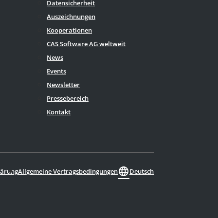
Datensicherheit
Auszeichnungen
Kooperationen
CAS Software AG weltweit
News
Events
Newsletter
Pressebereich
Kontakt
language
Deutsch
lärung
Allgemeine Vertragsbedingungen