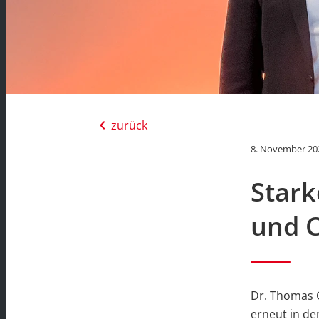
chevron_left
zurück
8. November 20
Star
und 
Dr. Thomas 
erneut in de