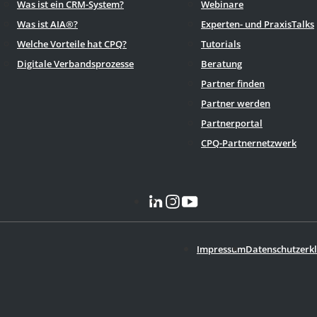
Was ist ein CRM-System?
Webinare
Was ist AIA®?
Experten- und PraxisTalks
Welche Vorteile hat CPQ?
Tutorials
Digitale Verbandsprozesse
Beratung
Partner finden
Partner werden
Partnerportal
CPQ-Partnernetzwerk
Impressum
Datenschutzerk