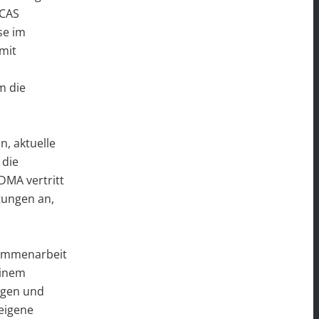
 CAS
se im
 mit
m die
n, aktuelle
 die
DMA vertritt
tungen an,
sammenarbeit
einem
ngen und
 eigene