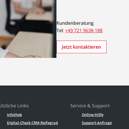
Kundenberatung
Tel
:
+49 721 9638-188
Jetzt kontaktieren
tzliche Links
Service & Support
Infothek
Online-Hilfe
Digital-Check CRM-Reifegrad
Support-Anfrage