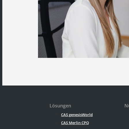
Lösungen
Nü
CAS genesisWorld
CAS Merlin CPQ