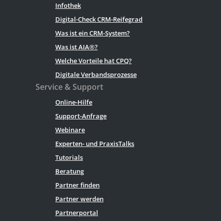
Infothek
Digital-Check CRM-Reifegrad
Was ist ein CRM-System?
Was ist AIA®?
Welche Vorteile hat CPQ?
Digitale Verbandsprozesse
Service & Support
Online-Hilfe
Support-Anfrage
Webinare
Experten- und PraxisTalks
Tutorials
Beratung
Partner finden
Partner werden
Partnerportal