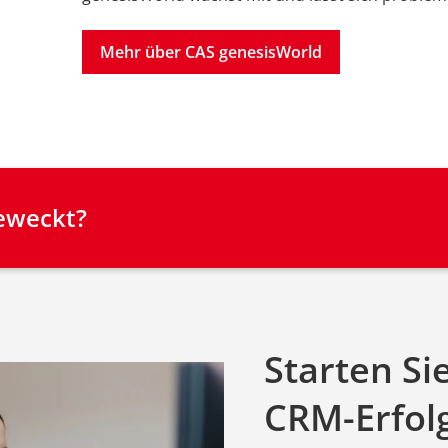
Mehr über CAS genesisWorld
geweckt?
Starten Si
CRM-Erfol