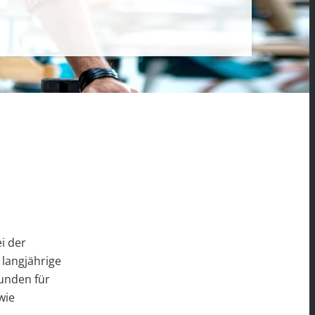
i der
 langjährige
unden für
wie