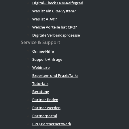
Digital-Check CRM-Reifegrad
Was ist ein CRM-System?
Was ist AIA®?
Welche Vorteile hat CPQ?
Digitale Verbandsprozesse
Service & Support
Online-Hilfe
Support-Anfrage
Webinare
Experten- und PraxisTalks
Tutorials
Beratung
Partner finden
Partner werden
Partnerportal
CPQ-Partnernetzwerk