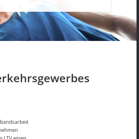
erkehrsgewerbes
bandsarbeit
ernehmen
m LTV einen