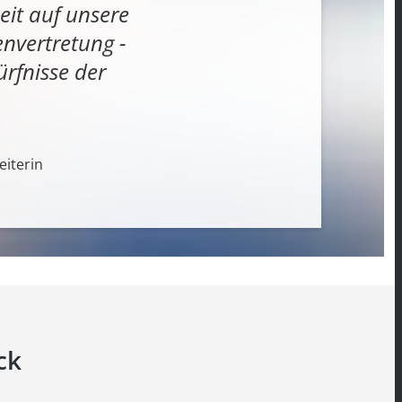
it auf unsere
envertretung -
rfnisse der
eiterin
ck