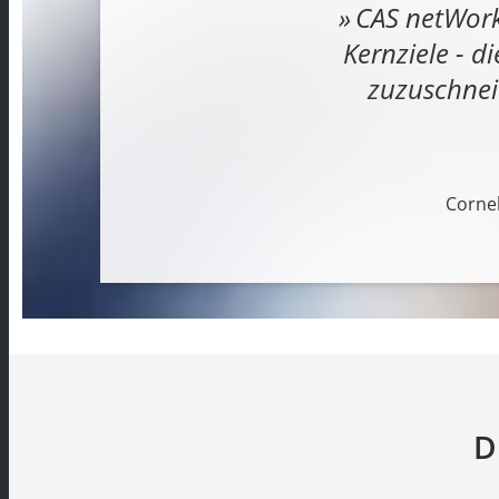
CAS netWork
Kernziele - d
zuzuschnei
Cornel
D