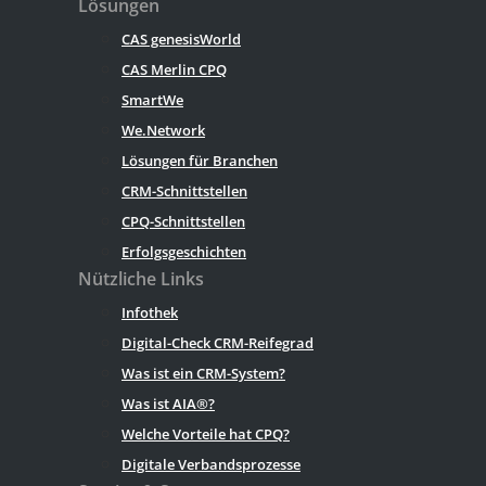
Lösungen
CAS genesisWorld
CAS Merlin CPQ
SmartWe
We.Network
Lösungen für Branchen
CRM-Schnittstellen
CPQ-Schnittstellen
Erfolgsgeschichten
Nützliche Links
Infothek
Digital-Check CRM-Reifegrad
Was ist ein CRM-System?
Was ist AIA®?
Welche Vorteile hat CPQ?
Digitale Verbandsprozesse