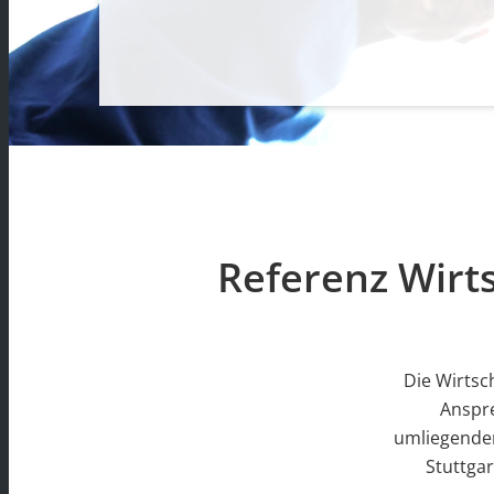
Referenz Wirt
Die Wirtsc
Anspre
umliegenden
Stuttga