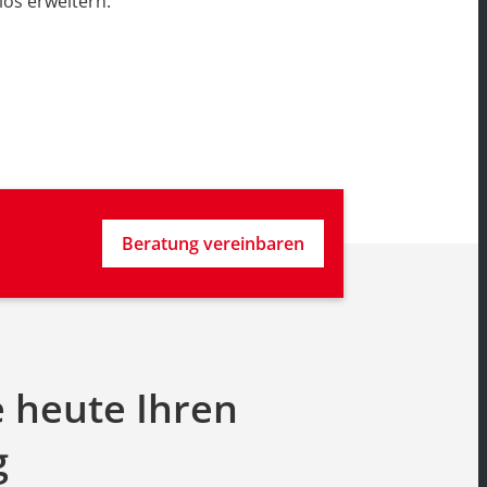
los erweitern.
Beratung vereinbaren
e heute Ihren
g