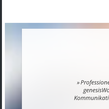
Professione
genesisWo
Kommunikatio