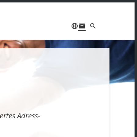
language
mail
search
ertes Adress-