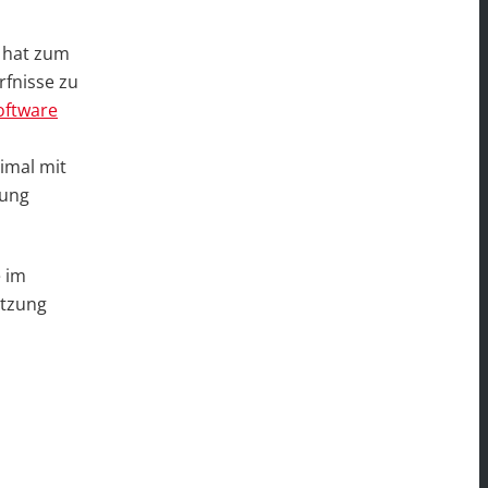
d hat zum
fnisse zu
ftware
imal mit
rung
e im
etzung