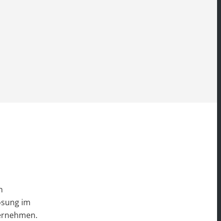
n
ösung im
ternehmen.