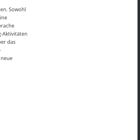
den. Sowohl
eine
prache
-Aktivitäten
ber das
-
 neue