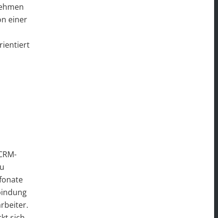
nehmen
on einer
ientiert
 CRM-
zu
efonate
bindung
rbeiter.
kt sich