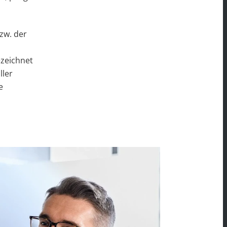
zw. der
n
zeichnet
ller
e