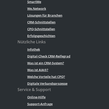
SmartWe
We.Network
Lösungen für Branchen
CRM-Schnittstellen
CPQ-Schnittstellen
Erfolgsgeschichten
Nützliche Links
Infothek
Digital-Check CRM-Reifegrad
Was ist ein CRM-System?
Was ist AIA®?
Welche Vorteile hat CPQ?
Digitale Verbandsprozesse
Service & Support
Online-Hilfe
Support-Anfrage